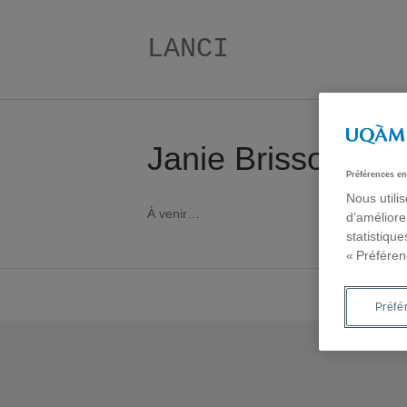
LANCI
Janie Brisson
Préférences en
Nous utili
À venir…
d’améliore
statistiqu
« Préféren
Préfé