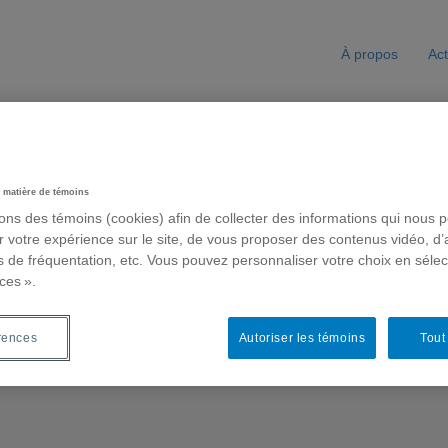
À propos
Act
 matière de témoins
sons des témoins (cookies) afin de collecter des informations qui nous 
r votre expérience sur le site, de vous proposer des contenus vidéo, d’
es de fréquentation, etc. Vous pouvez personnaliser votre choix en séle
ces ».
© 2026 LANCI
|
Powered by
Beaver Builder
rences
Autoriser les témoins
Tout