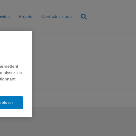
ivités
Projets
Contactez-nous
permettent
analyser les
ctionnant
 refuser